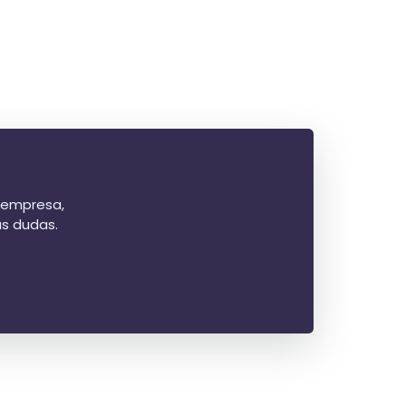
u empresa,
us dudas.