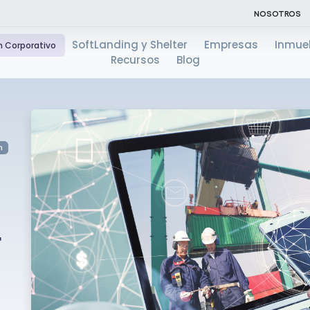
NOSOTROS
SoftLanding y Shelter
Empresas
Inmue
n Corporativo
Recursos
Blog
n
r