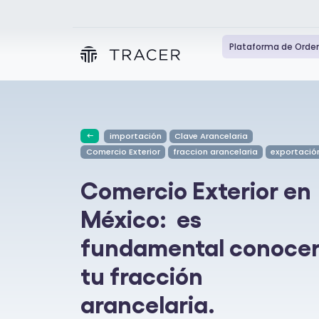
Plataforma de Orde
importación
Clave Arancelaria
Comercio Exterior
fraccion arancelaria
exportació
Comercio Exterior en
México: es
fundamental conoce
tu fracción
arancelaria.