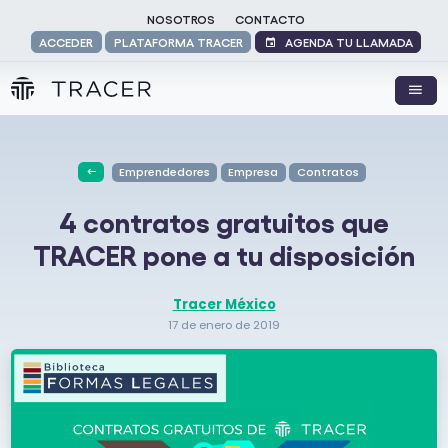
NOSOTROS
CONTACTO
AGENDA TU LLAMADA
ACCEDER
PLATAFORMA TRACER
Emprendedores
Empresa
Contratos
4 contratos gratuitos que
TRACER pone a tu disposición
Tracer México
17 de enero de 2019