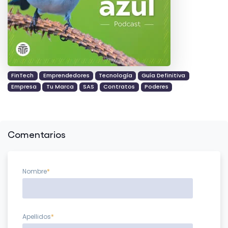
FinTech
Emprendedores
Tecnología
Guía Definitiva
Empresa
Tu Marca
SAS
Contratos
Poderes
Comentarios
Nombre
*
Apellidos
*