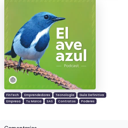
FinTech
Emprendedores
Tecnología
Guía Definitiva
Empresa
Tu Marca
SAS
Contratos
Poderes
Comentarios