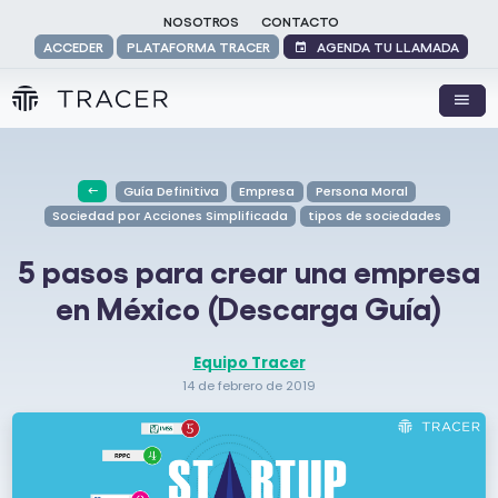
NOSOTROS
CONTACTO
AGENDA TU LLAMADA
ACCEDER
PLATAFORMA TRACER
Guía Definitiva
Empresa
Persona Moral
Sociedad por Acciones Simplificada
tipos de sociedades
5 pasos para crear una empresa
en México (Descarga Guía)
Equipo Tracer
14 de febrero de 2019