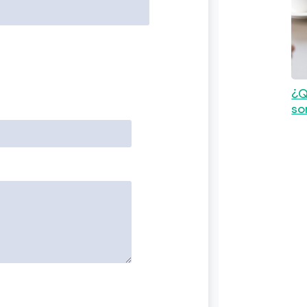
¿Q
so