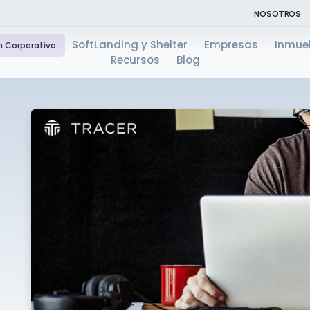
NOSOTROS
SoftLanding y Shelter
Empresas
Inmue
n Corporativo
Recursos
Blog