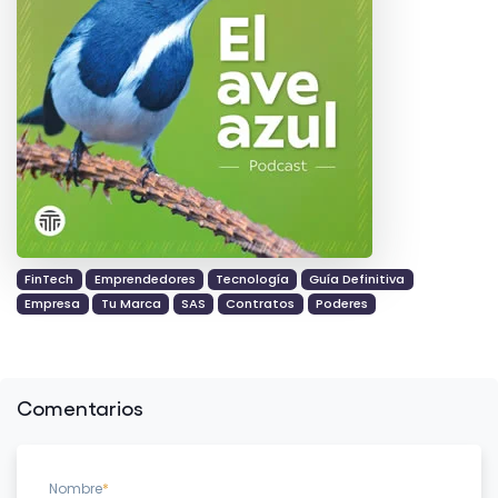
FinTech
Emprendedores
Tecnología
Guía Definitiva
Empresa
Tu Marca
SAS
Contratos
Poderes
Comentarios
Nombre
*