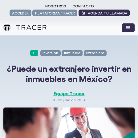
NOSOTROS
CONTACTO
AGENDA TU LLAMADA
ACCEDER
PLATAFORMA TRACER
Inversión
Inmueble
extranjero
¿Puede un extranjero invertir en
inmuebles en México?
Equipo Tracer
31 de julio de 2019