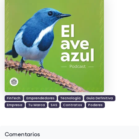
FinTech
Emprendedores
Tecnología
Guía Definitiva
Empresa
Tu Marca
SAS
Contratos
Poderes
Comentarios