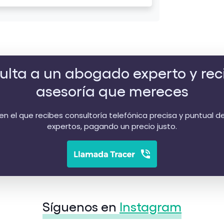
lta a un abogado experto y rec
asesoría que mereces
 en el que recibes consultoría telefónica precisa y puntual
expertos, pagando un precio justo.
Síguenos en
Instagram