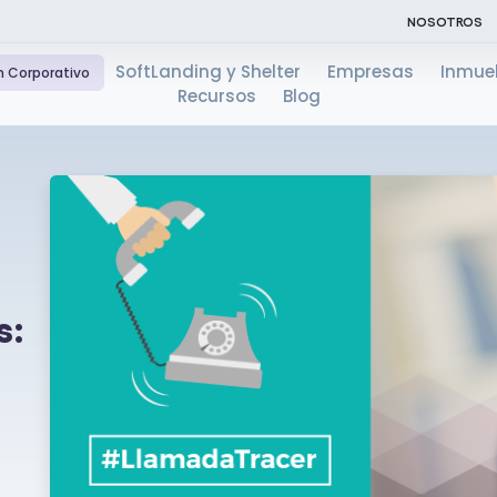
NOSOTROS
SoftLanding y Shelter
Empresas
Inmue
n Corporativo
Recursos
Blog
s: