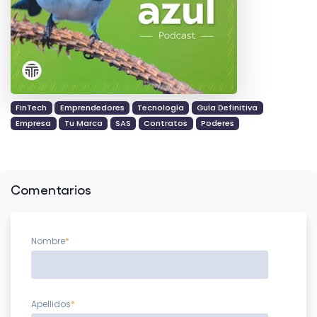
FinTech
Emprendedores
Tecnología
Guía Definitiva
Empresa
Tu Marca
SAS
Contratos
Poderes
Comentarios
Nombre
*
Apellidos
*