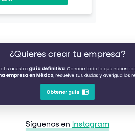
¿Quieres crear tu empresa?
atis nuestra
guía definitiva
. Conoce todo lo que necesita
na empresa en México
, resuelve tus dudas y averigua los re
Síguenos en
Instagram