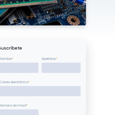
Suscríbete
Nombre
*
Apellidos
*
Correo electrónico
*
Número de móvil
*