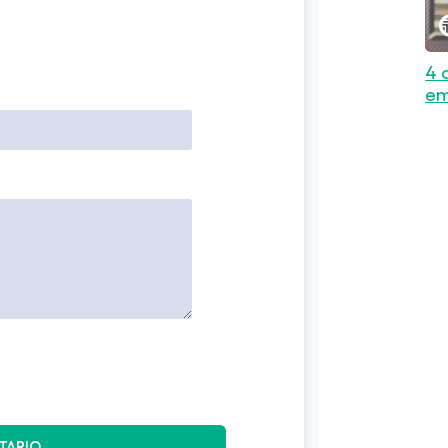
4 
em