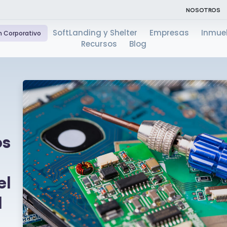
NOSOTROS
SoftLanding y Shelter
Empresas
Inmue
n Corporativo
Recursos
Blog
os
el
d