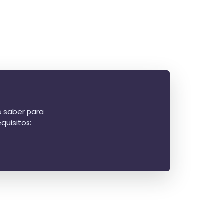
s saber para
quisitos: