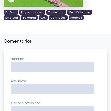
FinTech
Emprendedores
Tecnología
Guía Definitiva
Empresa
Tu Marca
SAS
Contratos
Poderes
Comentarios
Nombre
*
Apellidos
*
Correo electrónico
*