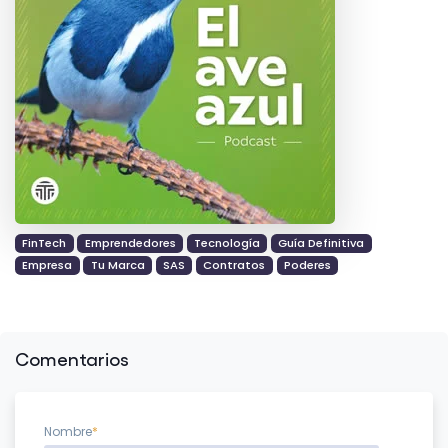
FinTech
Emprendedores
Tecnología
Guía Definitiva
Empresa
Tu Marca
SAS
Contratos
Poderes
Comentarios
Nombre
*