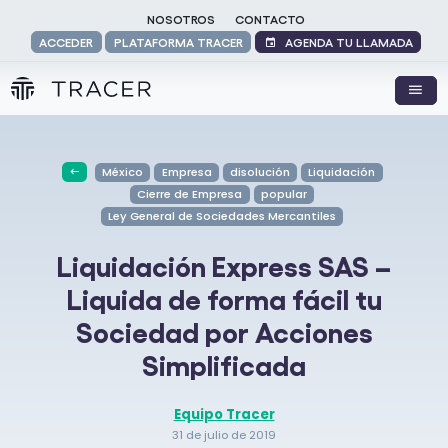
NOSOTROS
CONTACTO
AGENDA TU LLAMADA
ACCEDER
PLATAFORMA TRACER
México
Empresa
disolución
Liquidación
Cierre de Empresa
popular
Ley General de Sociedades Mercantiles
Liquidación Express SAS –
Liquida de forma fácil tu
Sociedad por Acciones
Simplificada
Equipo Tracer
31 de julio de 2019