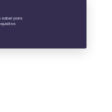
s saber para
quisitos: