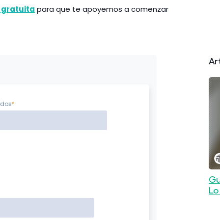
 gratuita
para que te apoyemos a comenzar
Ar
idos
*
Gu
Lo