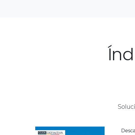
Ín
Soluc
Desca