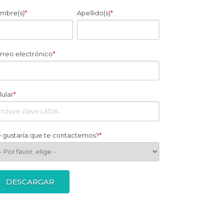
mbre(s)
*
Apellido(s)
*
rreo electrónico
*
lular
*
e gustaría que te contactemos?
*