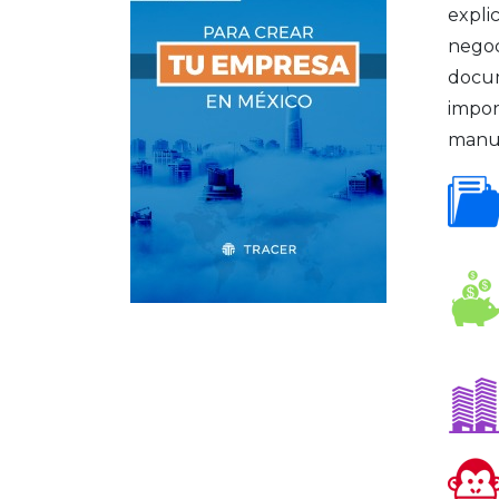
expli
negoci
docum
impor
manua