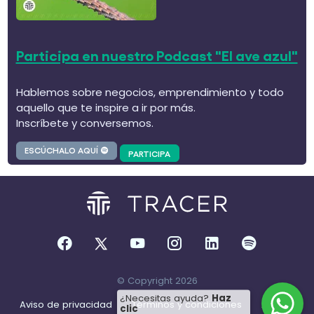
Participa en nuestro Podcast "El ave azul"
Hablemos sobre negocios, emprendimiento y todo
aquello que te inspire a ir por más.
Inscríbete y conversemos.
ESCÚCHALO AQUÍ
PARTICIPA
© Copyright 2026
¿Necesitas ayuda?
Haz
Aviso de privacidad
Términos y condiciones
Asesoría
clic
WhatsApp