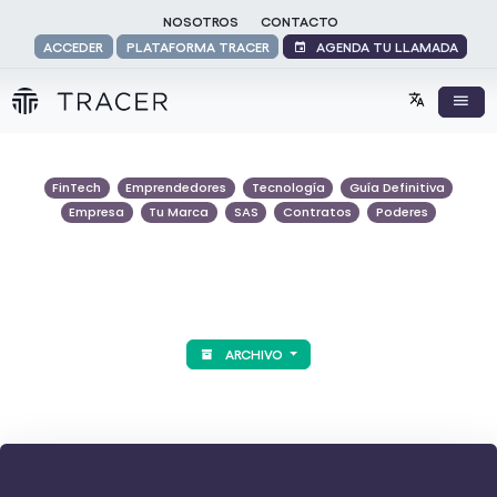
NOSOTROS
CONTACTO
AGENDA TU LLAMADA
ACCEDER
PLATAFORMA TRACER
FinTech
Emprendedores
Tecnología
Guía Definitiva
Empresa
Tu Marca
SAS
Contratos
Poderes
ARCHIVO