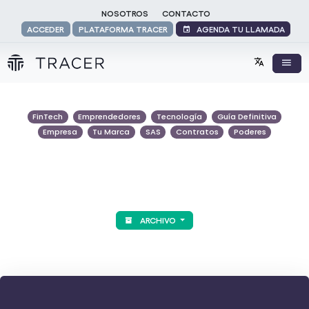
NOSOTROS
CONTACTO
AGENDA TU LLAMADA
ACCEDER
PLATAFORMA TRACER
FinTech
Emprendedores
Tecnología
Guía Definitiva
Empresa
Tu Marca
SAS
Contratos
Poderes
ARCHIVO