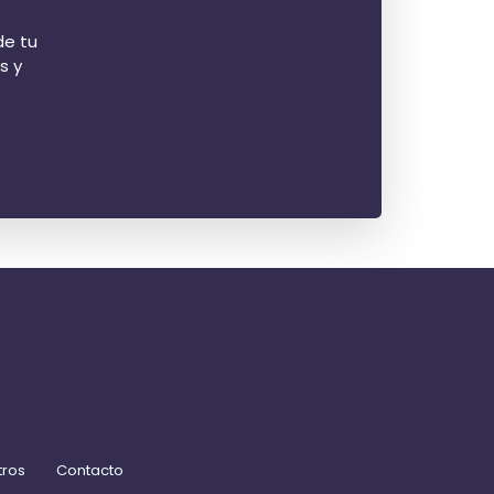
de tu
s y
tros
Contacto