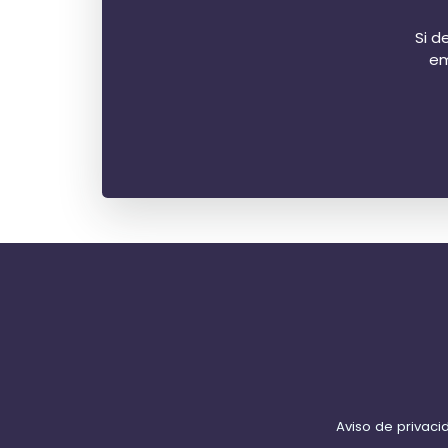
Si d
em
Aviso de privac