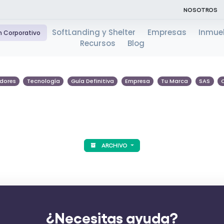
NOSOTROS
SoftLanding y Shelter
Empresas
Inmue
n Corporativo
Recursos
Blog
dores
Tecnología
Guía Definitiva
Empresa
Tu Marca
SAS
ARCHIVO
¿Necesitas ayuda?