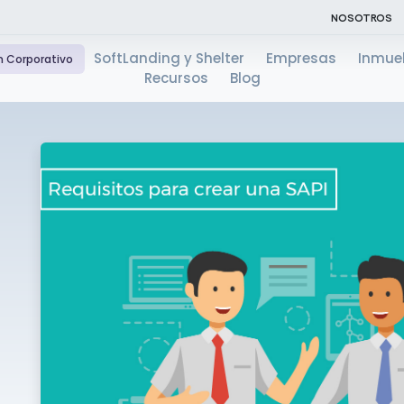
NOSOTROS
SoftLanding y Shelter
Empresas
Inmue
n Corporativo
Recursos
Blog