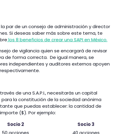
a par de un consejo de administración y director
nes. Si deseas saber más sobre este tema, te
obre
los 8 beneficios de crear una SAPI en México.
sejo de vigilancia quien se encargará de revisar
ya de forma correcta. De igual manera, se
ores independientes y auditores externos apoyen
a respectivamente.
avés de una S.A.P.I., necesitarás un capital
o para la constitución de la sociedad anónima
rtante que puedas establecer: la cantidad de
 importe ($). Por ejemplo:
Socio 2
Socio 3
50 acciones
40 acciones