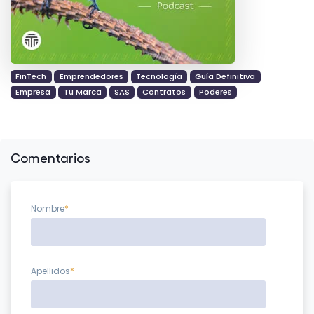
FinTech
Emprendedores
Tecnología
Guía Definitiva
Empresa
Tu Marca
SAS
Contratos
Poderes
Comentarios
Nombre
*
Apellidos
*