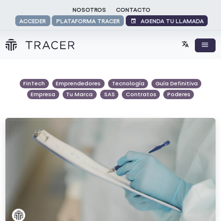
NOSOTROS
CONTACTO
AGENDA TU LLAMADA
ACCEDER
PLATAFORMA TRACER
FinTech
Emprendedores
Tecnología
Guía Definitiva
Empresa
Tu Marca
SAS
Contratos
Poderes