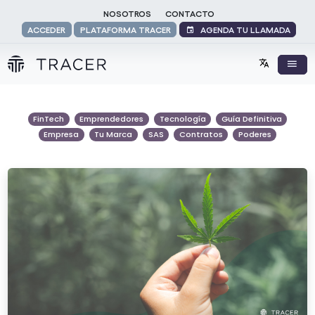
NOSOTROS
CONTACTO
AGENDA TU LLAMADA
ACCEDER
PLATAFORMA TRACER
FinTech
Emprendedores
Tecnología
Guía Definitiva
Empresa
Tu Marca
SAS
Contratos
Poderes