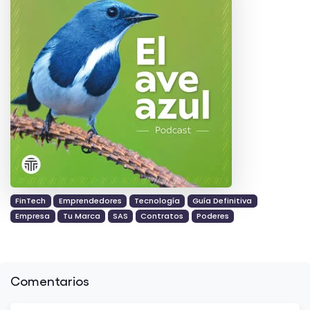
FinTech
Emprendedores
Tecnología
Guía Definitiva
Empresa
Tu Marca
SAS
Contratos
Poderes
Comentarios