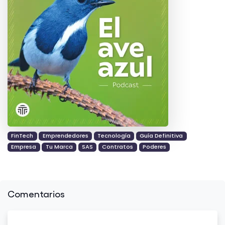
FinTech
Emprendedores
Tecnología
Guía Definitiva
Empresa
Tu Marca
SAS
Contratos
Poderes
Comentarios