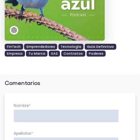
FinTech
Emprendedores
Tecnología
Guía Definitiva
Empresa
Tu Marca
SAS
Contratos
Poderes
Comentarios
Nombre
*
Apellidos
*