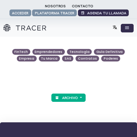
NOSOTROS
CONTACTO
AGENDA TU LLAMADA
ACCEDER
PLATAFORMA TRACER
FinTech
Emprendedores
Tecnología
Guía Definitiva
Empresa
Tu Marca
SAS
Contratos
Poderes
ARCHIVO