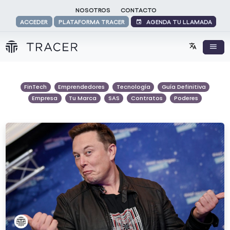
NOSOTROS
CONTACTO
AGENDA TU LLAMADA
ACCEDER
PLATAFORMA TRACER
FinTech
Emprendedores
Tecnología
Guía Definitiva
Empresa
Tu Marca
SAS
Contratos
Poderes