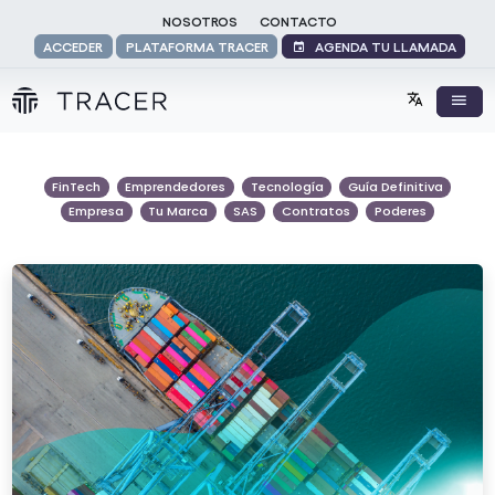
NOSOTROS
CONTACTO
AGENDA TU LLAMADA
ACCEDER
PLATAFORMA TRACER
FinTech
Emprendedores
Tecnología
Guía Definitiva
Empresa
Tu Marca
SAS
Contratos
Poderes