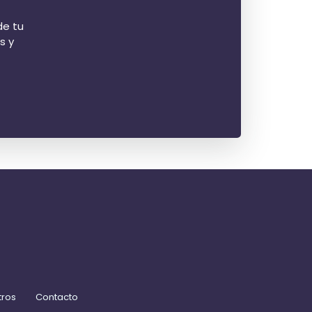
de tu
s y
tros
Contacto