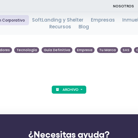
NOSOTROS
SoftLanding y Shelter
Empresas
Inmue
n Corporativo
Recursos
Blog
dores
Tecnología
Guía Definitiva
Empresa
Tu Marca
SAS
ARCHIVO
¿Necesitas ayuda?