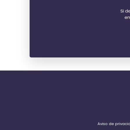
Si d
em
Aviso de privac