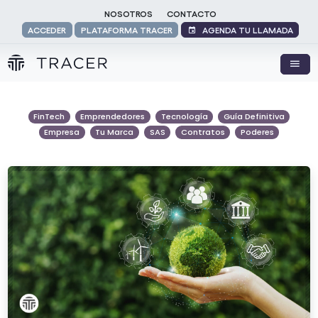
NOSOTROS
CONTACTO
AGENDA TU LLAMADA
ACCEDER
PLATAFORMA TRACER
FinTech
Emprendedores
Tecnología
Guía Definitiva
Empresa
Tu Marca
SAS
Contratos
Poderes