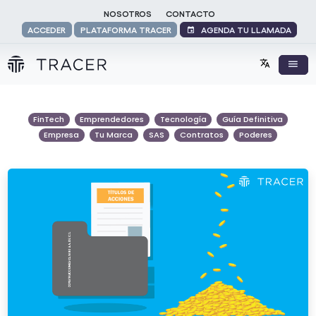
NOSOTROS
CONTACTO
AGENDA TU LLAMADA
ACCEDER
PLATAFORMA TRACER
FinTech
Emprendedores
Tecnología
Guía Definitiva
Empresa
Tu Marca
SAS
Contratos
Poderes