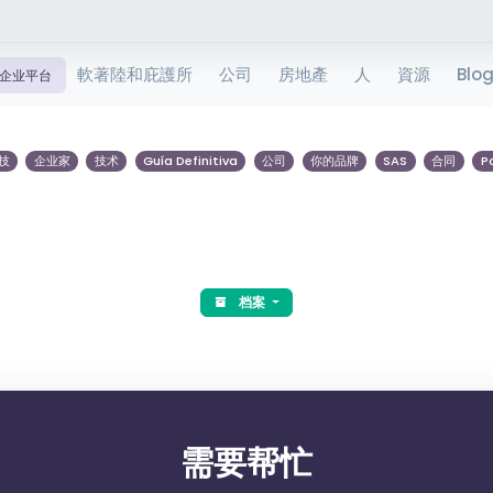
軟著陸和庇護所
公司
房地產
人
資源
Blo
企业平台
技
企业家
技术
Guía Definitiva
公司
你的品牌
SAS
合同
P
档案
需要帮忙