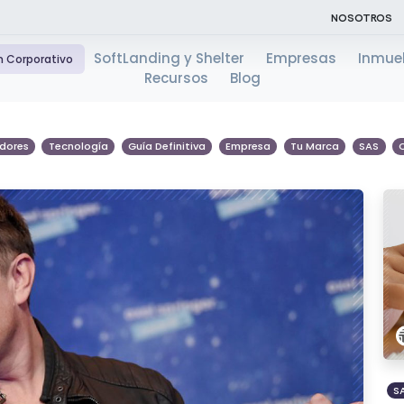
NOSOTROS
SoftLanding y Shelter
Empresas
Inmue
n Corporativo
Recursos
Blog
dores
Tecnología
Guía Definitiva
Empresa
Tu Marca
SAS
S