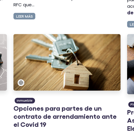
RFC que...
acc
de
LEER MÁS
LE
Inmueble
P
Opciones para partes de un
Pr
contrato de arrendamiento ante
As
el Covid 19
El