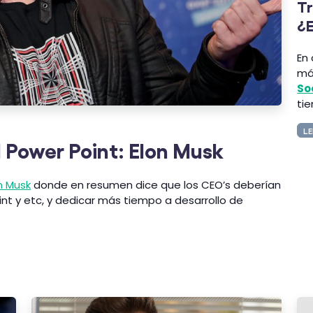
T
¿E
En
má
So
tie
LE
 Power Point: Elon Musk
n Musk
donde en resumen dice que los CEO’s deberían
int y etc, y dedicar más tiempo a desarrollo de