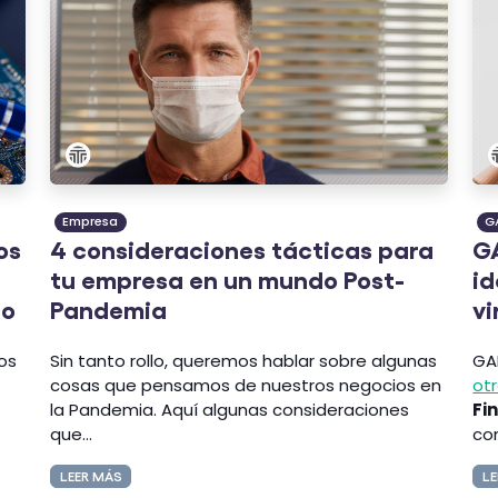
Empresa
G
os
4 consideraciones tácticas para
GA
tu empresa en un mundo Post-
id
co
Pandemia
vi
cos
Sin tanto rollo, queremos hablar sobre algunas
GA
cosas que pensamos de nuestros negocios en
otr
la Pandemia. Aquí algunas consideraciones
Fi
que...
co
LEER MÁS
LE