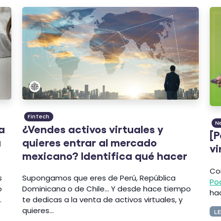
FinTech
N
a
¿Vendes activos virtuales y
[P
u
quieres entrar al mercado
vi
mexicano? Identifica qué hacer
Co
s
Supongamos que eres de Perú, República
Po
o
Dominicana o de Chile... Y desde hace tiempo
ha
.
te dedicas a la venta de activos virtuales, y
quieres...
LE