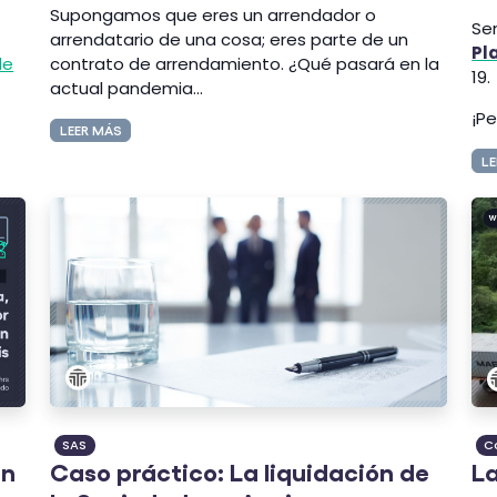
Supongamos que eres un arrendador o
Se
arrendatario de una cosa; eres parte de un
Pl
le
contrato de arrendamiento. ¿Qué pasará en la
19.
actual pandemia...
¡P
LEER MÁS
LE
SAS
C
én
Caso práctico: La liquidación de
La