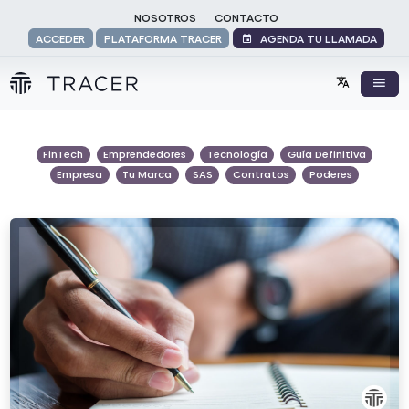
NOSOTROS
CONTACTO
AGENDA TU LLAMADA
ACCEDER
PLATAFORMA TRACER
FinTech
Emprendedores
Tecnología
Guía Definitiva
Empresa
Tu Marca
SAS
Contratos
Poderes