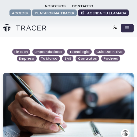
NOSOTROS
CONTACTO
AGENDA TU LLAMADA
ACCEDER
PLATAFORMA TRACER
FinTech
Emprendedores
Tecnología
Guía Definitiva
Empresa
Tu Marca
SAS
Contratos
Poderes