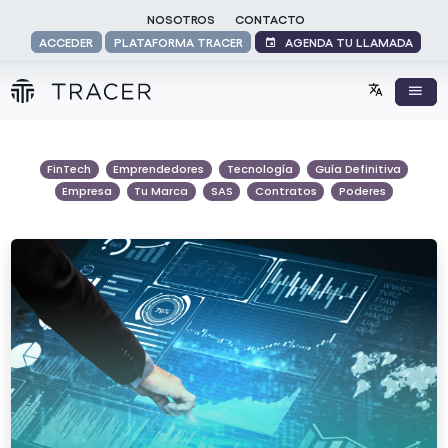
NOSOTROS
CONTACTO
AGENDA TU LLAMADA
ACCEDER
PLATAFORMA TRACER
FinTech
Emprendedores
Tecnología
Guía Definitiva
Empresa
Tu Marca
SAS
Contratos
Poderes