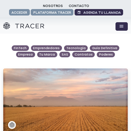
NOSOTROS
CONTACTO
AGENDA TU LLAMADA
ACCEDER
PLATAFORMA TRACER
FinTech
Emprendedores
Tecnología
Guía Definitiva
Empresa
Tu Marca
SAS
Contratos
Poderes