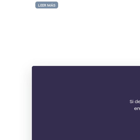
LEER MÁS
Si d
em