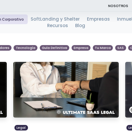
NOSOTROS
SoftLanding y Shelter
Empresas
Inmue
n Corporativo
Recursos
Blog
dores
Tecnología
Guía Definitiva
Empresa
Tu Marca
SAS
Legal
L