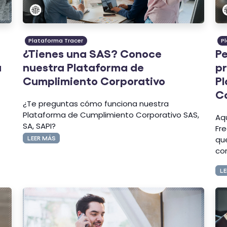
Plataforma Tracer
P
¿Tienes una SAS? Conoce
P
a
nuestra Plataforma de
pr
Cumplimiento Corporativo
P
Co
¿Te preguntas cómo funciona nuestra
Plataforma de Cumplimiento Corporativo SAS,
Aq
SA, SAPI?
Fr
LEER MÁS
qu
cor
LE