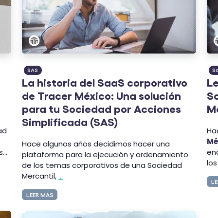
SAS
S
La historia del SaaS corporativo
Le
de Tracer México: Una solución
Sa
para tu Sociedad por Acciones
M
Simplificada (SAS)
ad
Ha
Mé
Hace algunos años decidimos hacer una
...
en
plataforma para la ejecución y ordenamiento
los
de los temas corporativos de una Sociedad
Mercantil,
...
LE
LEER MÁS