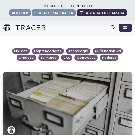
NOSOTROS
CONTACTO
AGENDA TU LLAMADA
ACCEDER
PLATAFORMA TRACER
FinTech
Emprendedores
Tecnología
Guía Definitiva
Empresa
Tu Marca
SAS
Contratos
Poderes